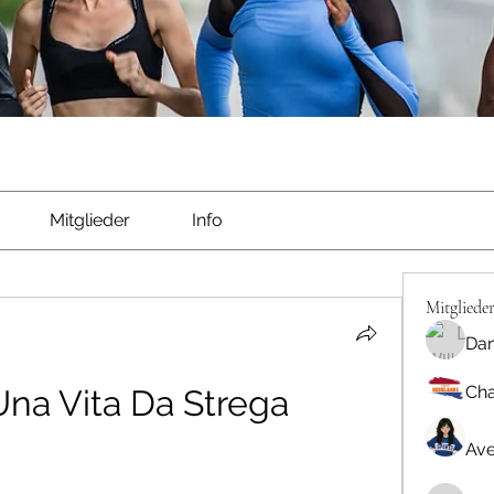
Mitglieder
Info
Mitgliede
Dan
Cha
 Una Vita Da Strega
Ave