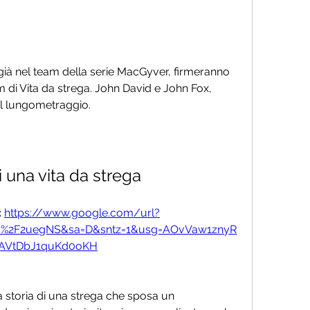
 già nel team della serie MacGyver, firmeranno 
 di Vita da strega. John David e John Fox, 
el lungometraggio.
i una vita da strega
 
https://www.google.com/url?
om%2F2uegNS&sa=D&sntz=1&usg=AOvVaw1znyR
AVtDbJ1quKd0oKH
a storia di una strega che sposa un 