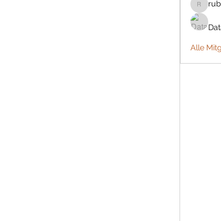
rub
rubbywa
Da
Alle Mit