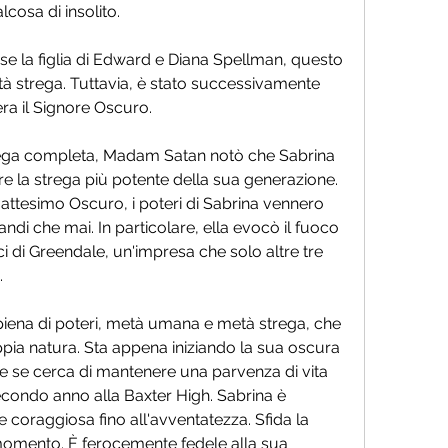
cosa di insolito.
se la figlia di Edward e Diana Spellman, questo 
 strega. Tuttavia, è stato successivamente 
era il Signore Oscuro.
ega completa, Madam Satan notò che Sabrina 
re la strega più potente della sua generazione. 
ttesimo Oscuro, i poteri di Sabrina vennero 
randi che mai. In particolare, ella evocò il fuoco 
i di Greendale, un'impresa che solo altre tre 
.
iena di poteri, metà umana e metà strega, che 
oppia natura. Sta appena iniziando la sua oscura 
se cerca di mantenere una parvenza di vita 
ondo anno alla Baxter High. Sabrina è 
 coraggiosa fino all'avventatezza. Sfida la 
 momento. È ferocemente fedele alla sua 