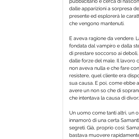
pubblicitario e cerca di nascon
dalle apparizioni a sorpresa dei
presente ed esplorerà le caratt
che vengono mantenuti.
E aveva ragione da vendere. La A
fondata dal vampiro e dalla stes
di prestare soccorso ai deboli
dalle forze del male. Il lavoro 
non aveva nulla e che fare con 
resistere, quel cliente era dis
sua causa. E poi, come ebbe a 
avere un non so che di soprann
che intentava la causa di divorz
Un uomo come tanti altri, un o
innamorò di una certa Samantha,
segreti. Già, proprio così: Sam
bastava muovere rapidamente le