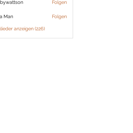
bywattson
Folgen
ttson
ta Man
Folgen
glieder anzeigen (226)