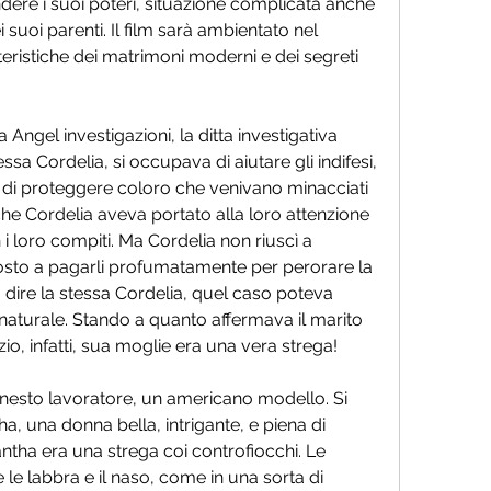
dere i suoi poteri, situazione complicata anche 
 suoi parenti. Il film sarà ambientato nel 
eristiche dei matrimoni moderni e dei segreti 
ngel investigazioni, la ditta investigativa 
sa Cordelia, si occupava di aiutare gli indifesi, 
, di proteggere coloro che venivano minacciati 
che Cordelia aveva portato alla loro attenzione 
i loro compiti. Ma Cordelia non riuscì a 
posto a pagarli profumatamente per perorare la 
dire la stessa Cordelia, quel caso poteva 
aturale. Stando a quanto affermava il marito 
io, infatti, sua moglie era una vera strega!
nesto lavoratore, un americano modello. Si 
 una donna bella, intrigante, e piena di 
antha era una strega coi controfiocchi. Le 
 labbra e il naso, come in una sorta di 