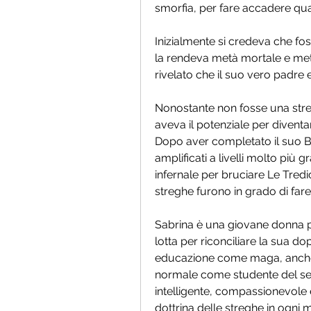
smorfia, per fare accadere qual
Inizialmente si credeva che fos
la rendeva metà mortale e metà
rivelato che il suo vero padre 
Nonostante non fosse una str
aveva il potenziale per diventa
Dopo aver completato il suo Ba
amplificati a livelli molto più g
infernale per bruciare Le Tredic
streghe furono in grado di fare
Sabrina è una giovane donna p
lotta per riconciliare la sua d
educazione come maga, anche 
normale come studente del sec
intelligente, compassionevole e
dottrina delle streghe in ogni