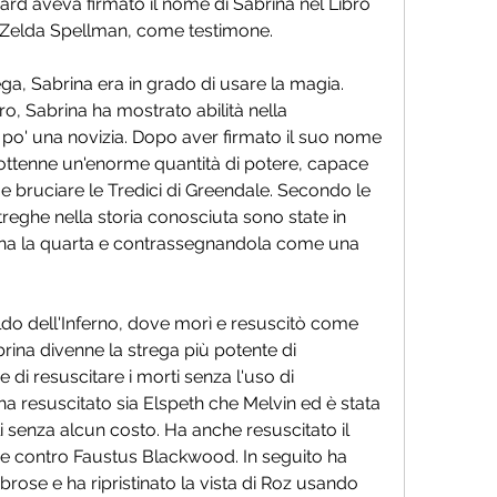
ard aveva firmato il nome di Sabrina nel Libro 
a, Zelda Spellman, come testimone.
ega, Sabrina era in grado di usare la magia. 
, Sabrina ha mostrato abilità nella 
po' una novizia. Dopo aver firmato il suo nome 
 ottenne un'enorme quantità di potere, capace 
 e bruciare le Tredici di Greendale. Secondo le 
treghe nella storia conosciuta sono state in 
ina la quarta e contrassegnandola come una 
o dell'Inferno, dove morì e resuscitò come 
ina divenne la strega più potente di 
 di resuscitare i morti senza l'uso di 
 ha resuscitato sia Elspeth che Melvin ed è stata 
 senza alcun costo. Ha anche resuscitato il 
re contro Faustus Blackwood. In seguito ha 
brose e ha ripristinato la vista di Roz usando 