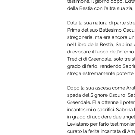
testimone. Il giorno dopo, Edw
della Bestia con l'altra sua zi
Data la sua natura di parte str
Prima del suo Battesimo Oscuro
stregoneria, ma era ancora un 
nel Libro della Bestia, Sabrina
di evocare il fuoco dell'inferno
Tredici di Greendale, solo tre s
grado di farlo, rendendo Sabr
strega estremamente potente.
Dopo la sua ascesa come Arald
spada del Signore Oscuro, Sabr
Greendale. Ella ottenne il potere
incantesimi o sacrifici. Sabrina
in grado di uccidere due angeli
Leviatano per farlo testimonia
curato la ferita incantata di Am