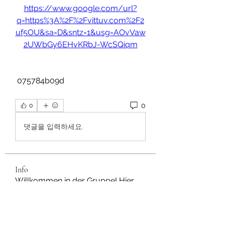
https://www.google.com/url?
q=https%3A%2F%2Fvittuv.com%2F2
uf5OU&sa=D&sntz=1&usg=AOvVaw
2UWbGy6EHvKRbJ-WcSQiqm
 075784b09d
0
0
댓글을 입력하세요.
Info
Willkommen in der Gruppe! Hier
können Sie sich mit anderen M
...
Weiterlesen