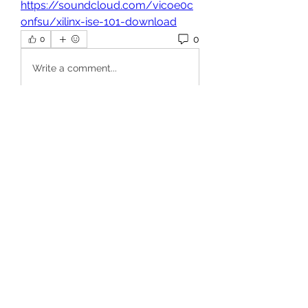
https://soundcloud.com/vicoe0c
onfsu/xilinx-ise-101-download
0
0
Write a comment...
Info
Willkommen in der Gruppe! Hier
können Sie sich mit anderen M
...
Weiterlesen
Mitglieder
Dan Wilkerson
Folgen
Chat Nederlands
Folgen
Avellyne Sherman
Folgen