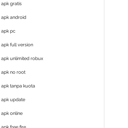
 apk gratis
 apk android
 apk pc
apk full version
 apk unlimited robux
 apk no root
 apk tanpa kuota
u apk update
 apk online
apk free fire