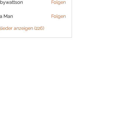
bywattson
Folgen
ttson
ta Man
Folgen
glieder anzeigen (226)