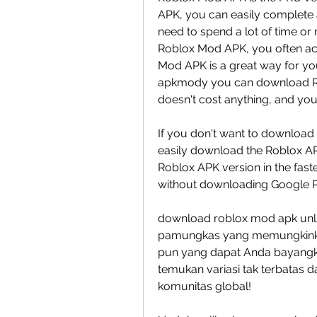
APK, you can easily complete a
need to spend a lot of time or
Roblox Mod APK, you often achi
Mod APK is a great way for you
apkmody you can download Rob
doesn't cost anything, and you
If you don't want to download
easily download the Roblox A
Roblox APK version in the fast
without downloading Google P
download roblox mod apk unli
pamungkas yang memungkinkan
pun yang dapat Anda bayangk
temukan variasi tak terbatas da
komunitas global!