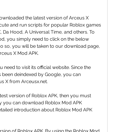
wnloaded the latest version of Arceus X 
xecute and run scripts for popular Roblox games 
 X, Da Hood, A Universal Time, and others. To 
 you simply need to click on the below 
so, you will be taken to our download page, 
f Arceus X Mod APK.
ed to visit its official website. Since the 
as been deindexed by Google, you can 
s X from Arceusx.net.
test version of Roblox APK, then you must 
y you can download Roblox Mod APK 
 detailed introduction about Roblox Mod APK 
sion of Roblox APK. By using the Roblox Mod 