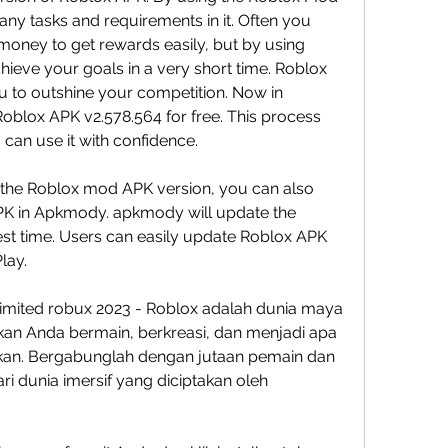
ny tasks and requirements in it. Often you 
 money to get rewards easily, but by using 
eve your goals in a very short time. Roblox 
 to outshine your competition. Now in 
lox APK v2.578.564 for free. This process 
 can use it with confidence.
 the Roblox mod APK version, you can also 
PK in Apkmody. apkmody will update the 
est time. Users can easily update Roblox APK 
lay.
mited robux 2023 - Roblox adalah dunia maya 
 Anda bermain, berkreasi, dan menjadi apa 
an. Bergabunglah dengan jutaan pemain dan 
ri dunia imersif yang diciptakan oleh 