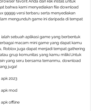
wser favorit Anda dan klik install untuk 
ingat bahwa kami menyediakan file download 
x 99999 versi terbaru serta menyediakan 
alam mengunduh game ini daripada di tempat 
ialah sebuah aplikasi game yang berbentuk 
 berbagai macam mini game yang dapat kamu 
u, Roblox juga dapat menjadi tempat gathering 
atau grup komunitas yang kamu miliki.Untuk 
in yang seru bersama temanmu, download 
rang juga!
u apk 2023
u apk mod
apk offline