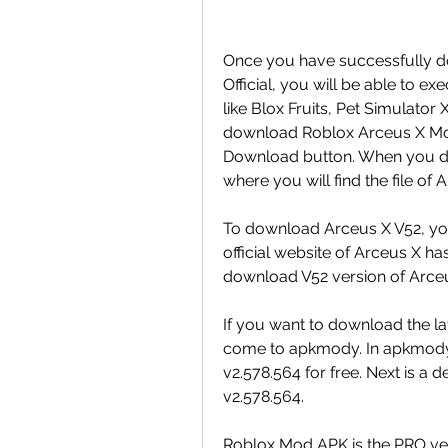
Once you have successfully do
Official, you will be able to e
like Blox Fruits, Pet Simulator
download Roblox Arceus X Mod,
Download button. When you do 
where you will find the file o
To download Arceus X V52, you ne
official website of Arceus X h
download V52 version of Arceu
If you want to download the la
come to apkmody. In apkmod
v2.578.564 for free. Next is a
v2.578.564.
Roblox Mod APK is the PRO ver