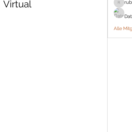
Virtual
rub
rubbywa
Da
Alle Mit