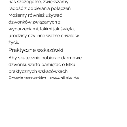
nas szczególne, zwiększamy 
radość z odbierania połączeń. 
Możemy również używać 
dzwonków związanych z 
wydarzeniami, takimi jak święta, 
urodziny czy inne ważne chwile w 
życiu.
Praktyczne wskazówki
Aby skutecznie pobierać darmowe 
dzwonki, warto pamiętać o kilku 
praktycznych wskazówkach. 
Przede wszystkim, upewnij się, że 
pobierane pliki są w odpowiednim 
formacie (np. MP3, M4R dla 
iPhone'ów). Należy również 
regularnie przeglądać swoje 
dzwonki i usuwać te, które już nam 
się nie podobają. W ten sposób 
unikniemy zagracenia pamięci 