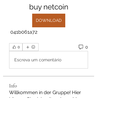
buy netcoin
DOWNLOAD
 041b061a72
0
0
Escreva um comentário
Info
Willkommen in der Gruppe! Hier
können Sie sich mit anderen M
...
Weiterlesen
Mitglieder
Dan Wilkerson
Folgen