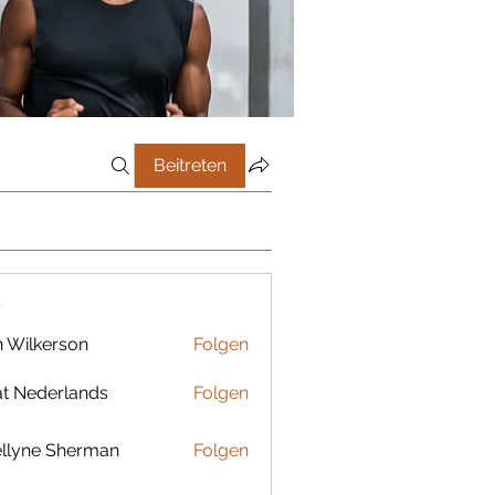
Beitreten
r
 Wilkerson
Folgen
t Nederlands
Folgen
llyne Sherman
Folgen