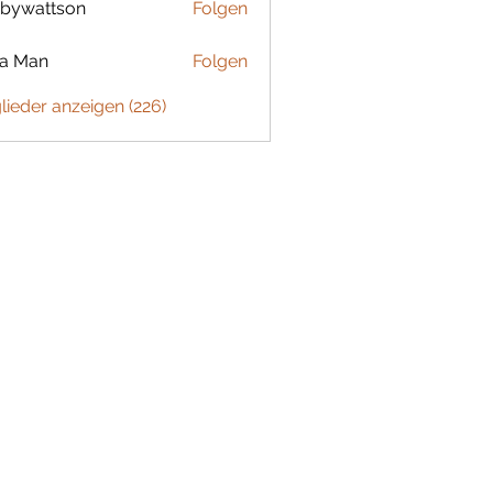
bywattson
Folgen
ttson
ta Man
Folgen
glieder anzeigen (226)