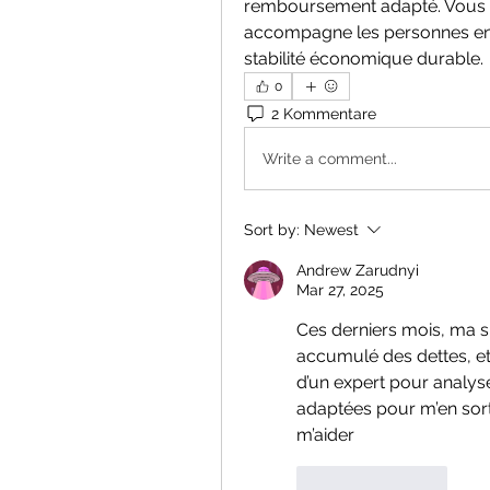
remboursement adapté. Vous pou
accompagne les personnes en dif
stabilité économique durable.
0
2 Kommentare
Write a comment...
Sort by:
Newest
Andrew Zarudnyi
Mar 27, 2025
Ces derniers mois, ma si
accumulé des dettes, et 
d’un expert pour analys
adaptées pour m’en sorti
m’aider
Like
Reply