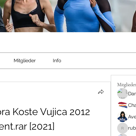
Mitglieder
Info
Mitgliede
Dan
Cha
ra Koste Vujica 2012 
Ave
ent.rar [2021]
rub
rubbywa