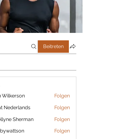
Beitreten
r
 Wilkerson
Folgen
t Nederlands
Folgen
llyne Sherman
Folgen
bywattson
Folgen
ttson