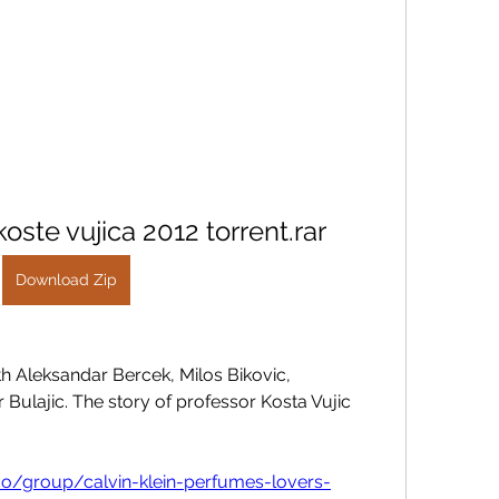
koste vujica 2012 torrent.rar
Download Zip
h Aleksandar Bercek, Milos Bikovic, 
Bulajic. The story of professor Kosta Vujic 
o/group/calvin-klein-perfumes-lovers-