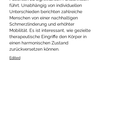
führt. Unabhängig von individuellen 
Unterschieden berichten zahlreiche 
Menschen von einer nachhaltigen 
Schmerzlinderung und erhöhter 
Mobilität. Es ist interessant, wie gezielte 
therapeutische Eingriffe den Körper in 
einen harmonischen Zustand 
zurückversetzen können.
Edited
Like
Reply
Info
Willkommen in der Gruppe! Hier
können Sie sich mit anderen M
...
Weiterlesen
Mitglieder
Dan Wilkerson
Folgen