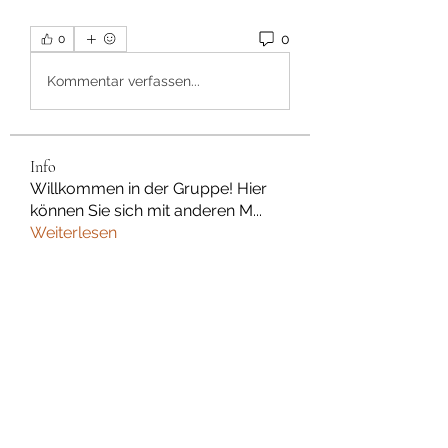
0
0
Kommentar verfassen...
Info
Willkommen in der Gruppe! Hier
können Sie sich mit anderen M
...
Weiterlesen
Mitglieder
Dan Wilkerson
Folgen
Chat Nederlands
Folgen
Avellyne Sherman
Folgen