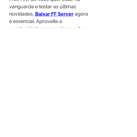
vanguarda e testar as últimas 
novidades, 
Baixar FF Server
 agora 
é essencial. Aproveite a 
oportunidade para explorar antes 
de todos e ter uma vantagem no 
jogo!
0
0
4
Write a comment...
Info
Willkommen in der Gruppe! Hier
können Sie sich mit anderen M
...
Weiterlesen