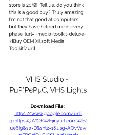
store is 20%!!! Tell us, do you think 
this is a good buy? Truly amazing. 
I'm not that good at computers, 
but they have helped me in every 
phase. [url= -media-toolkit-deluxe-
7]Buy OEM Xilisoft Media 
Toolkit[/url]
VHS Studio - 
РџР°РєРµС‚ VHS Lights
Download File: 
https://www.google.com/url?
q=https%3A%2F%2Fjinyurl.com%2F2
ue6Ig&sa=D&sntz=1&usg=AOvVaw