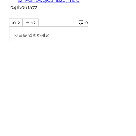
2zFPGnIDwSjCSHb269mcio
 041b061a72
0
0
댓글을 입력하세요.
Info
Willkommen in der Gruppe! Hier
können Sie sich mit anderen M
...
Weiterlesen
Mitglieder
Dan Wilkerson
Folgen
Chat Nederlands
Folgen
Avellyne Sherman
Folgen