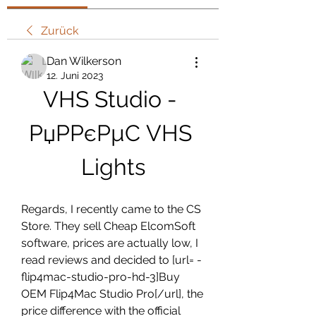
Zurück
Dan Wilkerson
12. Juni 2023
VHS Studio - 
РџРРєРµС VHS 
Lights
Regards, I recently came to the CS 
Store. They sell Cheap ElcomSoft 
software, prices are actually low, I 
read reviews and decided to [url= -
flip4mac-studio-pro-hd-3]Buy 
OEM Flip4Mac Studio Pro[/url], the 
price difference with the official 