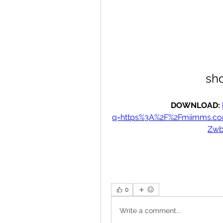
sh
DOWNLOAD: 
q=https%3A%2F%2Fmiimms.c
Zwb
0
Write a comment...