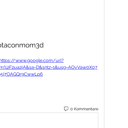
otaconmom3d
https://www.google.com/url?
om%2F2ua2jA&sa=D&sntz=1&usg=AOvVaw0X07
5i7OAGQr9CwwLp6
0 Kommentare