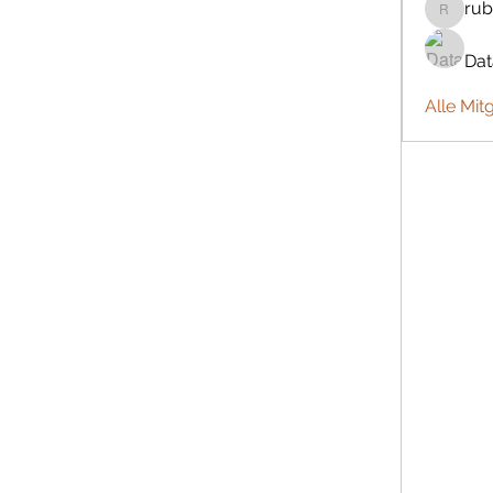
rub
rubbywa
Da
Alle Mit