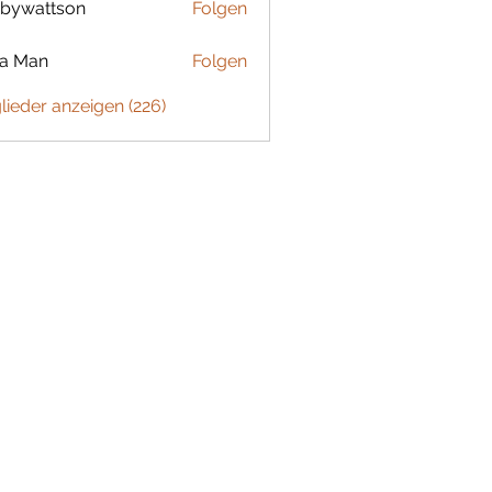
bywattson
Folgen
ttson
ta Man
Folgen
glieder anzeigen (226)