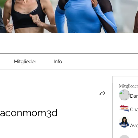
Mitglieder
Info
Mitgliede
Dan
Cha
taconmom3d
Ave